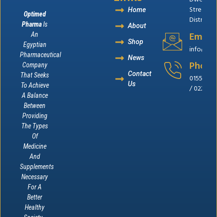
Street,B
Home
Optimed
District, 
Pharma
Is
About
Email
An
Shop
Egyptian
info@op
Pharmaceutical
News
Phone
Company
Contact
That Seeks
0155655
Us
To Achieve
/ 022262
A Balance
Between
Providing
The Types
Of
Medicine
And
Supplements
Necessary
For A
Better
Healthy