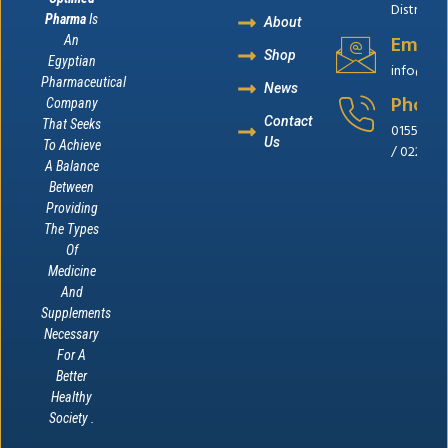
District, 
Pharma
Is
About
Email
An
Shop
Egyptian
info@op
Pharmaceutical
News
Phone
Company
Contact
That Seeks
0155655
Us
To Achieve
/ 022262
A Balance
Between
Providing
The Types
Of
Medicine
And
Supplements
Necessary
For A
Better
Healthy
Society .