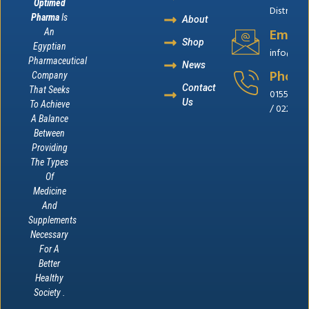
Optimed
District, 
Pharma
Is
About
Email
An
Shop
Egyptian
info@op
Pharmaceutical
News
Phone
Company
Contact
That Seeks
0155655
Us
To Achieve
/ 022262
A Balance
Between
Providing
The Types
Of
Medicine
And
Supplements
Necessary
For A
Better
Healthy
Society .