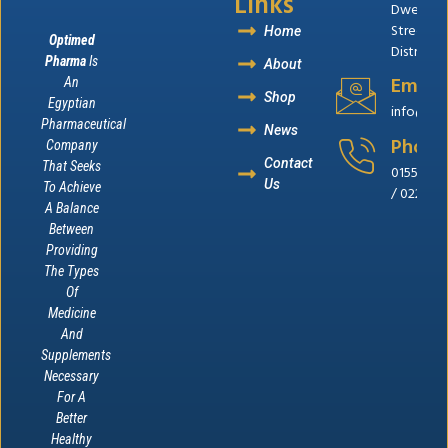
Links
Dweik
Street,B
Home
Optimed
District, 
Pharma
Is
About
Email
An
Shop
Egyptian
info@op
Pharmaceutical
News
Phone
Company
Contact
That Seeks
0155655
Us
To Achieve
/ 022262
A Balance
Between
Providing
The Types
Of
Medicine
And
Supplements
Necessary
For A
Better
Healthy