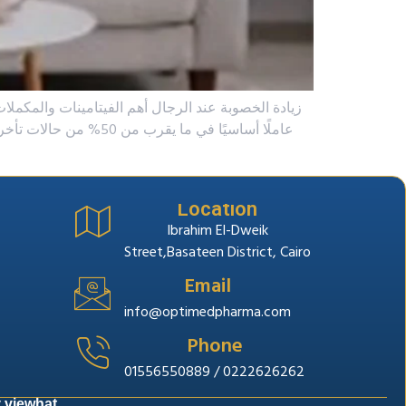
زيادة الخصوبة عند الرجال أهم الفيتامينات والمكملا
عاملًا أساسيًا في م،
Location
Ibrahim El-Dweik
Street,Basateen District, Cairo
Email
info@optimedpharma.com
Phone
01556550889 / 0222626262
y
viewhat