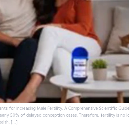
ents for Increasing Male Fertility: A Comprehensive Scientific Gu
n nearly 50% of delayed conception cases. Therefore, fertility is no
alth, […]