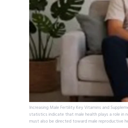
Increasing Male Fertility Key Vitamins and Supplem
statistics indicate that male health plays a role i
must also be directed toward male reproductive he