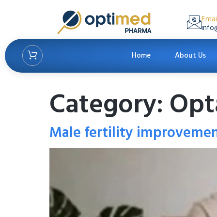
Emai
info
Home
About Us
Category:
Opt
Male fertility improveme