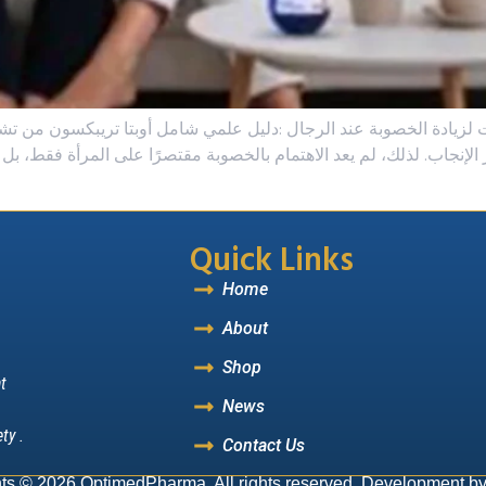
ت لزيادة الخصوبة عند الرجال :دليل علمي شامل أوبتا تريبكسون من تش
ا يقرب من 50% من حالات تأخر الإنجاب. لذلك، لم يعد الاهتمام بالخصوبة مقتصرًا على ا
Quick Links
Home
About
Shop
t
News
ty .
Contact Us
ts © 2026 OptimedPharma, All rights reserved. Development b