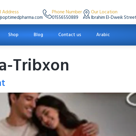
l Address
Phone Number
Our Location
@optimedpharma.com
01556550889
Ibrahim El-Dweik Street
Shop
Blog
Contact us
Arabic
a-Tribxon
nt